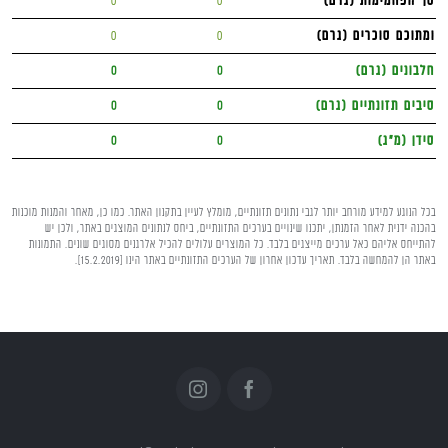
סך הפחמימות (גרם)
0
0
ומתוכם סוכרים (גרם)
0
0
חלבונים (גרם)
0
0
סיבים תזונתיים (גרם)
0
0
סידן (מ"ג)
0
0
בכל הנוגע למידע מורחב יותר לגבי נתונים תזונתיים, מומלץ לעיין בתקנון האתר. כמו כן, מאחר והמנות מוכנות
בהכנה ידנית לאחר הזמנתן, יתכנו שינויים בערכים התזונתיים, ביחס לנתונים המוצגים באתר, ולכן יש
להתייחס אליהם כאל ערכים מייצגים בלבד. כל המוצרים עלולים להכיל אלרגנים מסוגים שונים. התמונות
באתר הן להמחשה בלבד. תאריך עדכון אחרון של הערכים התזונתיים באתר הינו [15.2.2019].